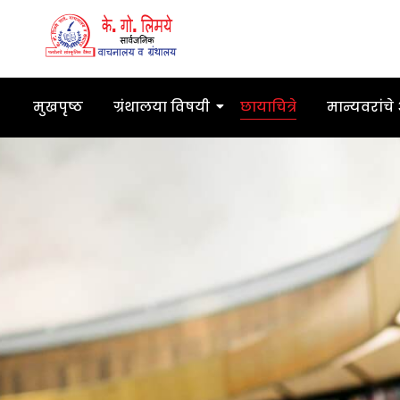
मुखपृष्ठ
ग्रंथालया विषयी
छायाचित्रे
मान्यवरांचे