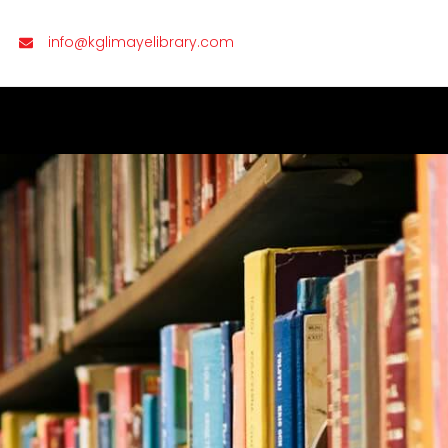
info@kglimayelibrary.com