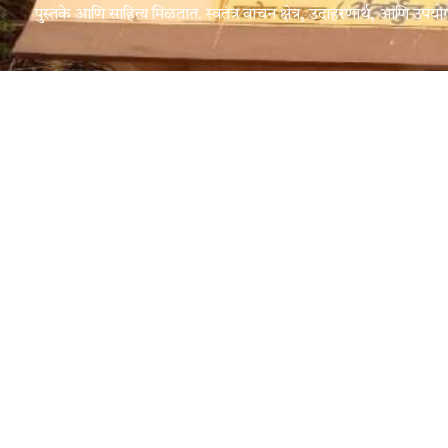
पुस्तके आणि साहित्य मिळतात. स्वतंत्र वाचन क्षेत्र, उदाहरणार्थ, आणि उपयोग
Quic
मुखपृष्ठ
ग्रंथाल
+91-9137877982
वार्षिक 
info@kglimayelibrary.com
kglimayelibrary@gmail.com
कार्यका
स्थळ : के गो लिमये लायब्ररी आगरी समाज मंडळ
छायाचित
हॉल दांडेकर हॉस्पिटलच्या बाजूला दि बा पाटील
शाळे समोर पनवेल
संपर्क