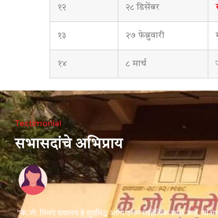
१२
२८ डिसेंबर
१३
२७ फेब्रुवारी
१४
८ मार्च
Testimonial
सभासदांचे अभिप्राय
थं
"के.जी. लिमये ग्रंथालय हे सुप्रसिद्ध आणि उत्तम साहित्यिक स्थळ आहे. या ग