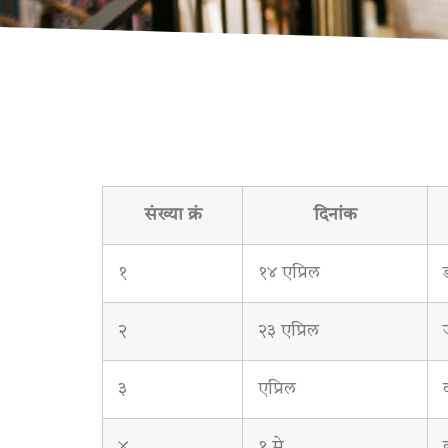
संख्या क्रं
दिनांक
१
१४ एप्रिल
२
२३ एप्रिल
३
एप्रिल
४
१ मे