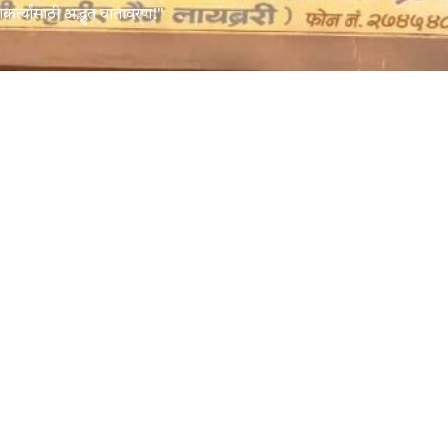
कर्त्यांसाठी अद्भुत वातावरण!"
साहित्याच्या भरपूरतेचं आभास देतं. ग्र
ग्रंथालयाचं स्तर अत्यंत उच्च आहे."
k Links
ग्रंथालयाची व
सकाळी ९ ते रात
सुट्टी - मंगळव
या विषयी
सांस्कृतिक कार्यक्रम
Whats
रिणी मंडळ
्रे