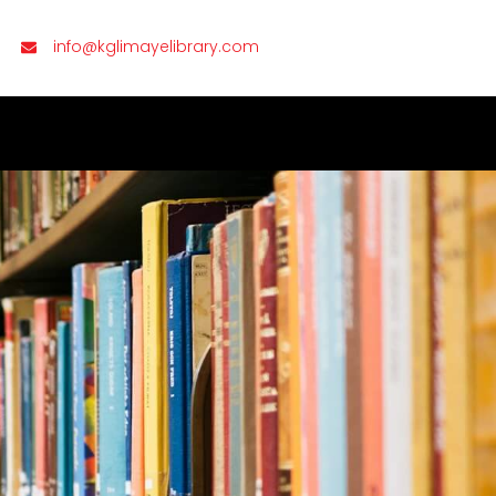
info@kglimayelibrary.com