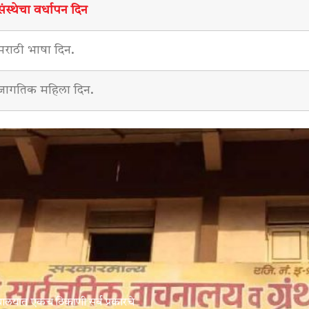
संस्थेचा वर्धापन दिन
मराठी भाषा दिन.
जागतिक महिला दिन.
्रंथालयात एकच ठिकाणी सर्व प्रकारचे
"के.जी. लिमये ग्रंथालयात लाभार्थी हो