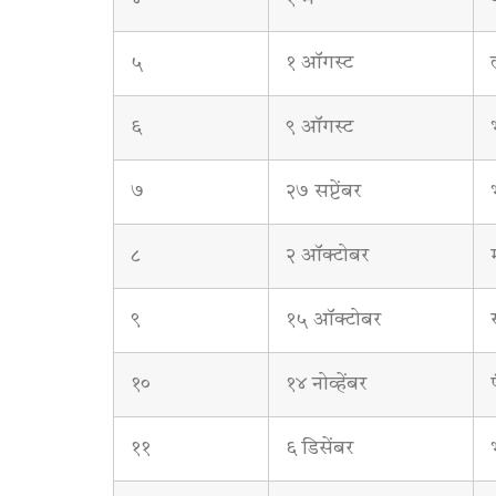
५
१ ऑगस्ट
६
९ ऑगस्ट
७
२७ सप्टेंबर
८
२ ऑक्टोबर
९
१५ ऑक्टोबर
१०
१४ नोव्हेंबर
११
६ डिसेंबर