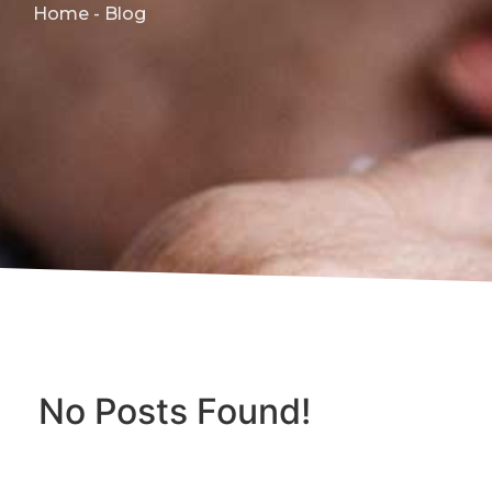
Home - Blog
No Posts Found!